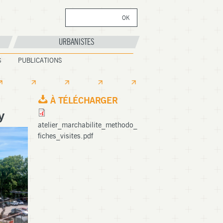
OK
Formulaire de
recherche
URBANISTES
S
PUBLICATIONS
À TÉLÉCHARGER
y
atelier_marchabilite_methodo_
fiches_visites.pdf