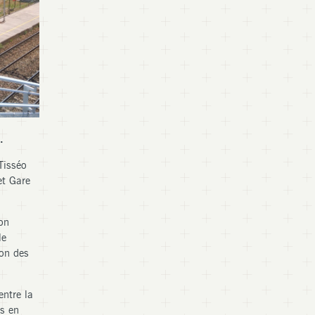
.
Tisséo
et Gare
on
le
ion des
entre la
ts en