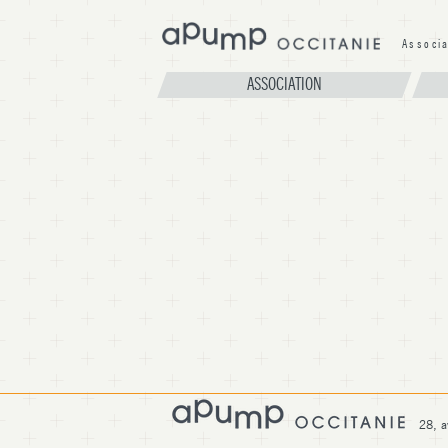
Associ
A
ASSOCIATION
28, a